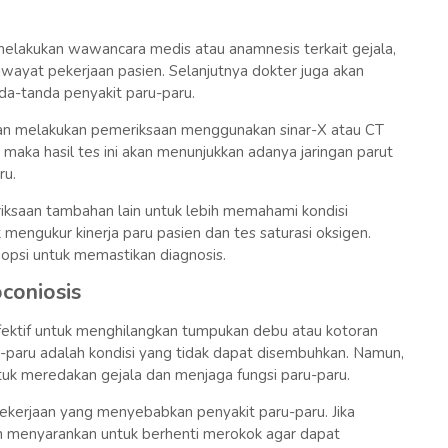
elakukan wawancara medis atau anamnesis terkait gejala,
iwayat pekerjaan pasien. Selanjutnya dokter juga akan
da-tanda penyakit paru-paru.
akan melakukan pemeriksaan menggunakan sinar-X atau CT
, maka hasil tes ini akan menunjukkan adanya jaringan parut
ru.
riksaan tambahan lain untuk lebih memahami kondisi
 mengukur kinerja paru pasien dan tes saturasi oksigen.
opsi untuk memastikan diagnosis.
coniosis
fektif untuk menghilangkan tumpukan debu atau kotoran
u-paru adalah kondisi yang tidak dapat disembuhkan. Namun,
uk meredakan gejala dan menjaga fungsi paru-paru.
ekerjaan yang menyebabkan penyakit paru-paru. Jika
an menyarankan untuk berhenti merokok agar dapat