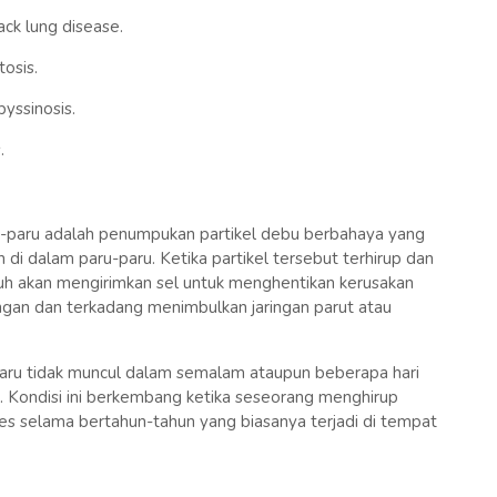
ack lung disease.
osis.
yssinosis.
.
u-paru adalah penumpukan partikel debu berbahaya yang
ain di dalam paru-paru. Ketika partikel tersebut terhirup dan
uh akan mengirimkan sel untuk menghentikan kerusakan
gan dan terkadang menimbulkan jaringan parut atau
paru tidak muncul dalam semalam ataupun beberapa hari
 Kondisi ini berkembang ketika seseorang menghirup
asbes selama bertahun-tahun yang biasanya terjadi di tempat