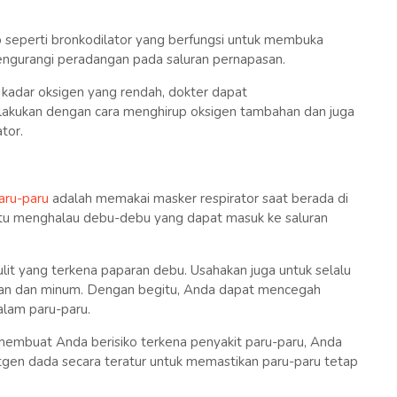
 seperti bronkodilator yang berfungsi untuk membuka
mengurangi peradangan pada saluran pernapasan.
 kadar oksigen yang rendah, dokter dapat
dilakukan dengan cara menghirup oksigen tambahan dan juga
tor.
aru-paru
adalah memakai masker respirator saat berada di
tu menghalau debu-debu yang dapat masuk ke saluran
kulit yang terkena paparan debu. Usahakan juga untuk selalu
an dan minum. Dengan begitu, Anda dapat mencegah
lam paru-paru.
 membuat Anda berisiko terkena penyakit paru-paru, Anda
ntgen dada secara teratur untuk memastikan paru-paru tetap