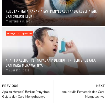
KEDUTAN MATA KANAN ATAS: PENYEBAB, TANDA KESEHATAN,
DAN SOLUSI EFEKTIF
NOVEMBER 14, 2023
alergi pernapasan
APA ITU ALERGI PERNAPASAN? BERIKUT INI JENIS, GEJALA
DAN CARA MERAWATNYA
AUGUST 31, 2023
PREVIOUS
NEXT
Apa itu Herpes? Berikut Penyebab,
Jamur Kulit: Penyebab dan Cara
Gejala dan Cara Mengobatinya
Mengatasinya